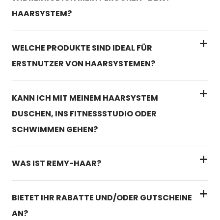
HAARSYSTEM?
WELCHE PRODUKTE SIND IDEAL FÜR
ERSTNUTZER VON HAARSYSTEMEN?
KANN ICH MIT MEINEM HAARSYSTEM
DUSCHEN, INS FITNESSSTUDIO ODER
SCHWIMMEN GEHEN?
Haarsystem-Klebesteifen
Kopfhautschutz
WAS IST REMY-HAAR?
Kleber für zusätzlichen Halt
BIETET IHR RABATTE UND/ODER GUTSCHEINE
Bürste
AN?