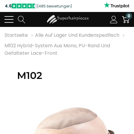
4.6
(485 bewertungen)
NUTZEN SIE UNSERE WILLKOMMENSRABATTE
0
4.6
(485 bewertungen)
Startseite
Alle Auf Lager Und Kundenspezifisch
M102 Hybrid-System Aus Mono, PU-Rand Und
Gefalteter Lace-Front