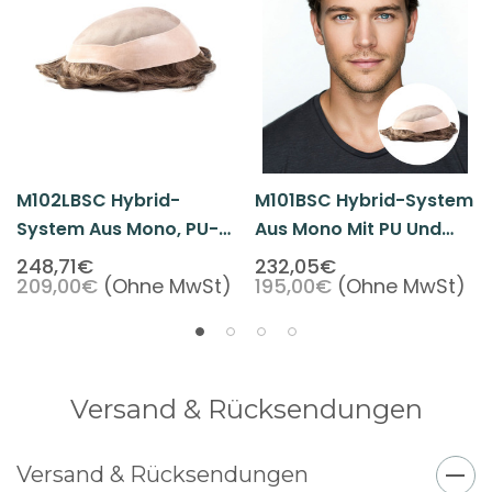
M102LBSC Hybrid-
M101BSC Hybrid-System
System Aus Mono, PU-
Aus Mono Mit PU Und
Rand Und Gefalteter
Doppelt Gefalteter Lace
248,71€
232,05€
209,00€
(Ohne MwSt)
195,00€
(Ohne MwSt)
Lace-Front
Front
Versand & Rücksendungen
Versand & Rücksendungen