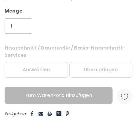
Menge:
Haarschnitt / Dauerwelle / Basis-Haarschnitt-
Aktueller
Services
Lagerbestand:
Auswählen
Überspringen
Zum Warenkorb Hinzufügen
Freigeben: