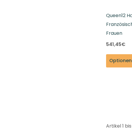
Queen12 H
Französisch
Frauen
541,45€
Artikel
1
bi