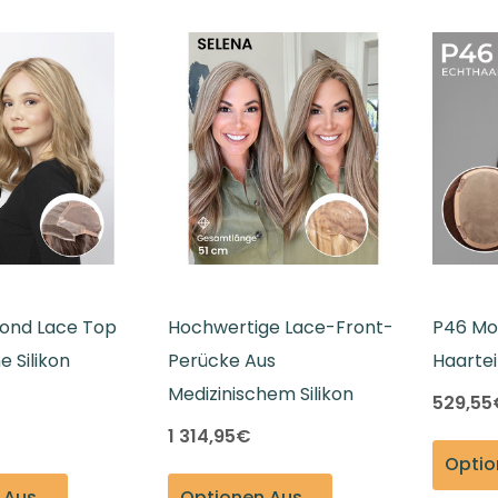
FAQ
Farbkarte
Lieferung & Versand
ond Lace Top
Hochwertige Lace-Front-
P46 Mo
e Silikon
Perücke Aus
Haartei
Medizinischem Silikon
529,55
1 314,95€
Optionen Auswählen
Optionen Auswählen