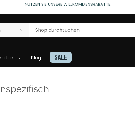
rtungen)
NUTZEN SIE UNSERE WILLKOMMENSRABATTE
rtungen)
Sale
mation
Blog
nspezifisch
Kontakt
Haarteile Inventarliste
Beratung Und
Superhairwissen
Unterstützung
Video