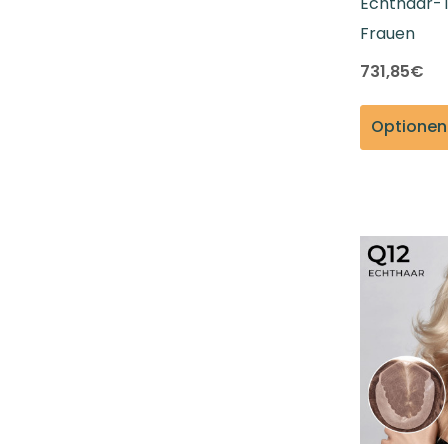
Echthaar-
Frauen
731,85€