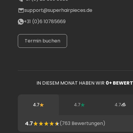
support@superhairpieces.de
+31 (0)6 10785669
Termin buchen
IN DIESEM MONAT HABEN WIR
0
+ BEWER
4.7
4.7
4.7
4.7
(
763
Bewertungen)