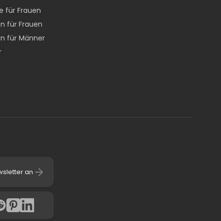
e für Frauen
n für Frauen
n für Männer
r
wsletter an
4.7
(
6058
Bewertu