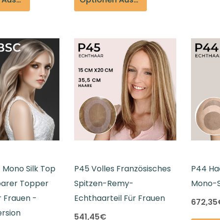
 Mono Silk Top
P45 Volles Französisches
P44 Haa
barer Topper
Spitzen-Remy-
Mono-S
r Frauen -
Echthaarteil Für Frauen
672,35
rsion
541,45€