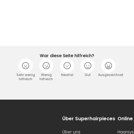
War diese Seite hilfreich?
Sehr wenig
Wenig
Neutral
Gut
Ausgezeichnet
hilfreich
hilfreich
Über Superhairpieces
Online
Über uns
Haarsys