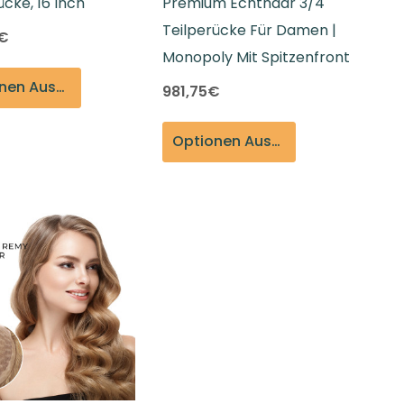
ücke, 16 Inch
Premium Echthaar 3/4
Teilperücke Für Damen |
5€
Monopoly Mit Spitzenfront
Optionen Auswählen
981,75€
Optionen Auswählen