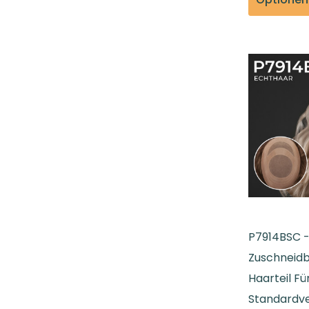
P7914BSC -
Zuschneid
Haarteil Fü
Standardve