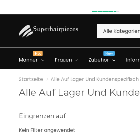
4.6
(485 bewe
4.6
(485 bewe
Alle
Suchen
Kategorien
Hot
New
Männer
Frauen
Zubehör
Infor
Startseite
Alle Auf Lager Und Kundenspezifisch
Alle Auf Lager Und Kunde
Spezielle Farbedition
Professionelles Konto
Eingrenzen auf
Erstellen
Kein Filter angewendet