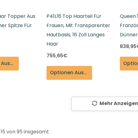
aar Topper Aus
P41L16 Top Haarteil Für
Queen 
er Spitze Für
Frauen, Mit Transparenter
Französ
Hautbasis, 16 Zoll Langes
Dünner
Haar
838,95
755,65€
Optionen Auswählen
Optionen Auswählen
Mehr Anzeige
s
15
von
95
insgesamt