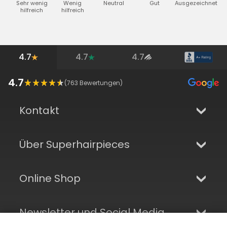
Sehr wenig
Wenig
Neutral
Gut
Ausgezeichnet
hilfreich
hilfreich
4.7
4.7
4.7
4.7
(
763
Bewertungen)
Kontakt
Über Superhairpieces
Online Shop
Newsletter und Social Media