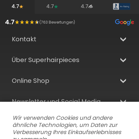
4.7
4.7
4.7
4.7
(
763
Bewertungen)
Kontakt
Über Superhairpieces
Online Shop
Newsletter und Social Media
Wir verwenden Cookies und andere
ähnliche Technologien, um Daten zur
Verbesserung Ihres Einkaufserlebnisses