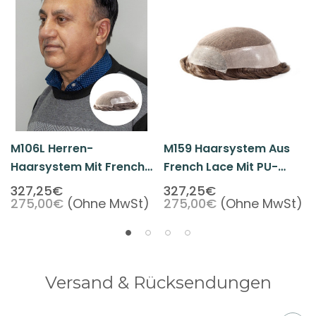
M106L Herren-
M159 Haarsystem Aus
Haarsystem Mit French
French Lace Mit PU-
Lace Und PU-Rand
Rand
327,25€
327,25€
275,00€
(Ohne MwSt)
275,00€
(Ohne MwSt)
Versand & Rücksendungen