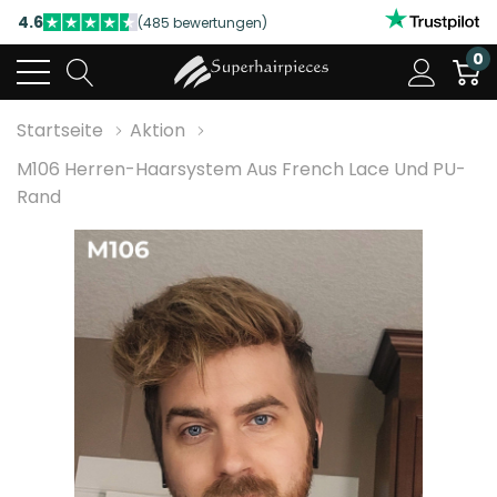
4.6
(485 bewertungen)
NUTZEN SIE UNSERE WILLKOMMENSRABATTE
0
4.6
(485 bewertungen)
Startseite
Aktion
M106 Herren-Haarsystem Aus French Lace Und PU-
Rand