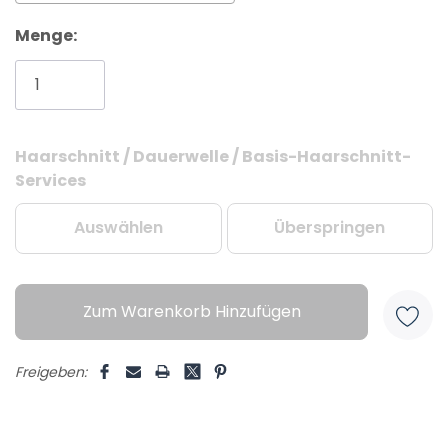
Menge:
Haarschnitt / Dauerwelle / Basis-Haarschnitt-
Aktueller
Services
Lagerbestand:
Auswählen
Überspringen
Zum Warenkorb Hinzufügen
Freigeben: