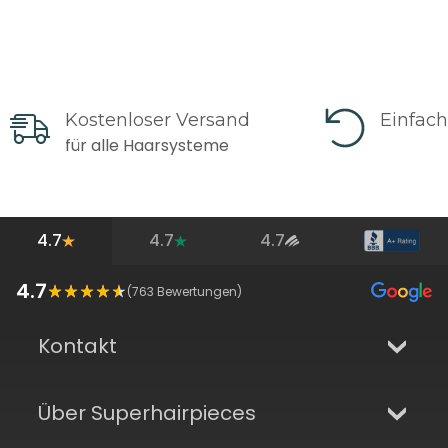
Kostenloser Versand
Einfac
für alle Haarsysteme
4.7
4.7
4.7
4.7
(
763
Bewertungen)
Kontakt
Über Superhairpieces