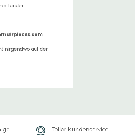
den Länder:
rhairpieces.com
.
nt nirgendwo auf der
 Checkout-Seite
ließlich der Transferzeit
ger vorrätig haben.
erreichen, nachdem die
). Die Lieferzeit kann
hige
Toller Kundenservice