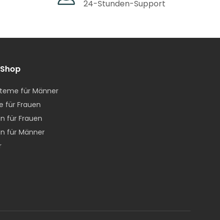
24-Stunden-Support
 Shop
g
teme für Männer
e für Frauen
n für Frauen
n für Männer
r