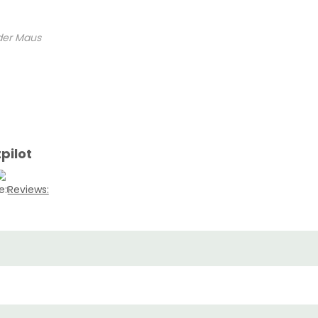
 der Maus
pilot
e:
Reviews: