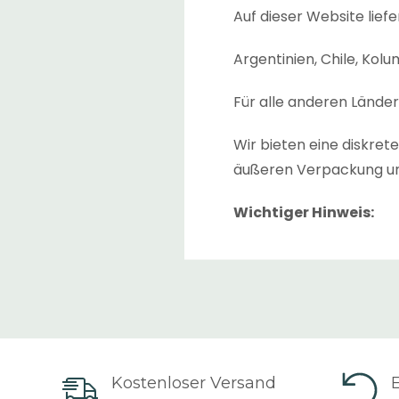
Auf dieser Website liefe
Argentinien, Chile, Kol
Für alle anderen Lände
Wir bieten eine diskre
äußeren Verpackung un
Wichtiger Hinweis:
Die geschätzte „
Liefer
angezeigt. Dies ist die 
zwischen den Lagern, w
Die geschätzte „
Lieferz
Sendung versandt wurde
Kostenloser Versand
nicht garantiert werden