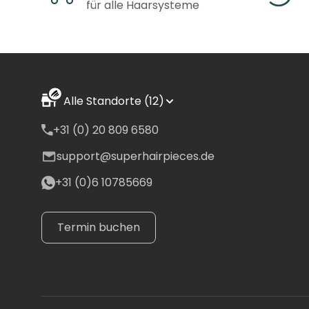
für alle Haarsysteme
*Alle Lieferzeiten und 
Zone 1 Lieferzeit und
Niederlande, Frankreic
Alle Standorte (12)
+31 (0) 20 809 6580
per DPD/UPS (1-3 Tage
support@superhairpieces.de
Zwischen 0 € - 99 € 
+31 (0)6 10785669
Gleich oder über 100
Spanien, Italien
Termin buchen
DPD/UPS (2-4 Tage)
Zwischen 0 € - 99 € 
Gleich oder über 100 