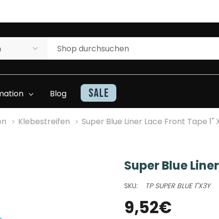
NUTZEN SIE UNSERE WILLKOMMENSRABATTE
Sale
mation
Blog
en
Klebestreifen
Super Blue Liner Lace Front Tape 1" 
Super Blue Liner
Kontakt
Haarteile Inventarliste
SKU:
TP SUPER BLUE 1"X3Y
Beratung Und
Superhairwissen
9,52€
Unterstützung
Video