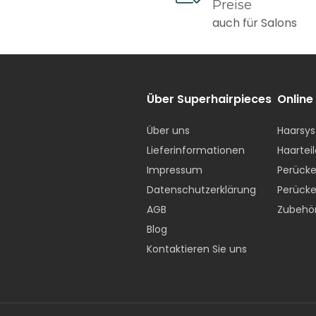
Preise
auch für Salons
Lieferzeiten sind in Werktagen angegeben
 Gebühren
Über Superhairpieces
Online
h, Deutschland, Belgien, Österreich, Dänemark, Luxembur
Über uns
Haarsys
)
Lieferinformationen
Haarteil
Bestellwert: 10 € Versandpauschale
Impressum
Perücke
 € Bestellwert:
Kostenloser Versand
Datenschutzerklärung
Perücke
AGB
Zubehö
Blog
Kontaktieren Sie uns
Bestellwert: 20 € Versandpauschale
€ Bestellwert: 5 €