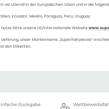
rn wir überall in der Europäischen Union und in die folgen
umbien, Ecuador, Mexiko, Paraguay, Peru, Uruguay
r nutze bitte unsere US/internationale Website
www.supe
te Lieferung, unser Markenname „Superhairpieces“ erschei
d den Etiketten.
dauer
“ jedes Produkts wird auf der Produktseite und der
Zeit, die für den Versand des Produkts benötigt wird, einsch
enn wir das Produkt nicht in unserem niederländischen La
eit
“ der Sendung ist die Zeit, die es braucht, um dich zu 
 (abhängig von der Länderzone und dem gewählten Kurier
Einfache Rückgabe
Wettbewerbsfä
.