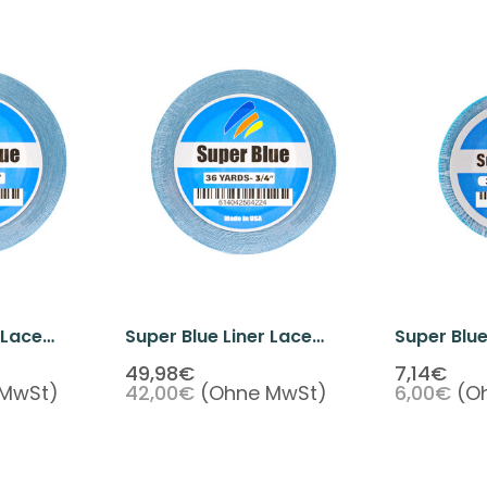
 Lace
Super Blue Liner Lace
Super Blue
36 Yards
Front Tape 3/4" X 36
Front Tape
49,98€
7,14€
 MwSt)
42,00€
(Ohne MwSt)
6,00€
(O
Yards