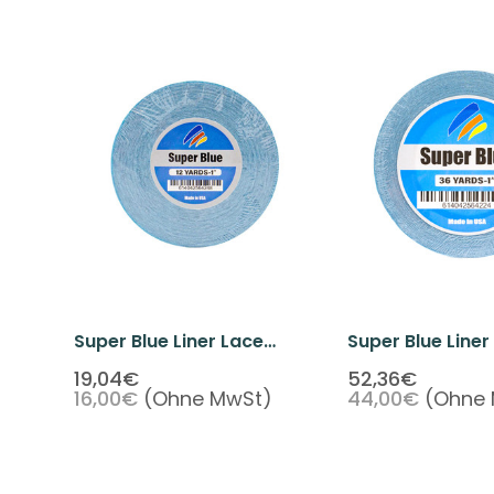
Super Blue Liner Lace
Super Blue Liner
Front Tape 1" X 12 Yards
Front Tape 1" X 
19,04€
52,36€
16,00€
(Ohne MwSt)
44,00€
(Ohne