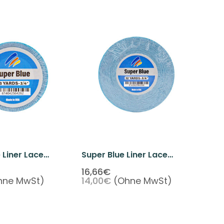
 Liner Lace
Super Blue Liner Lace
 3/4" X 3 Yards
Front Tape 3/4" X 12 Yards
16,66€
hne MwSt)
14,00€
(Ohne MwSt)