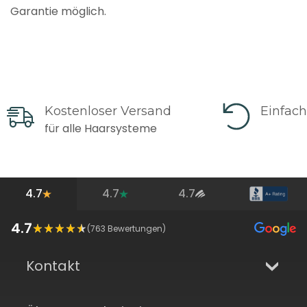
Garantie möglich.
Kostenloser Versand
Einfac
für alle Haarsysteme
4.7
4.7
4.7
4.7
(
763
Bewertungen)
Kontakt