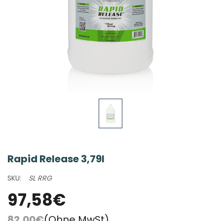
Rapid Release 3,79l
SKU:
SL RRG
97,58€
82,00€
(Ohne MwSt)