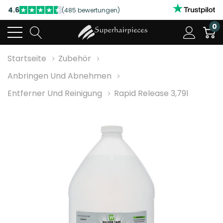
4.6
(485 bewertungen)
NUTZEN SIE UNSERE WILLKOMMENSRABATTE
0
4.6
(485 bewertungen)
Startseite
Zubehör
Anbringen Und Abnehmen
Entferner Und Reinigung
Rapid Release 3,79l