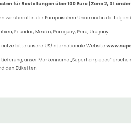
ten für Bestellungen über 100 Euro (Zone 2, 3 Länder
rn wir überall in der Europäischen Union und in die folgen
umbien, Ecuador, Mexiko, Paraguay, Peru, Uruguay
r nutze bitte unsere US/internationale Website
www.supe
te Lieferung, unser Markenname „Superhairpieces“ erschei
d den Etiketten.
dauer
“ jedes Produkts wird auf der Produktseite und der
Zeit, die für den Versand des Produkts benötigt wird, einsch
enn wir das Produkt nicht in unserem niederländischen La
eit
“ der Sendung ist die Zeit, die es braucht, um dich zu 