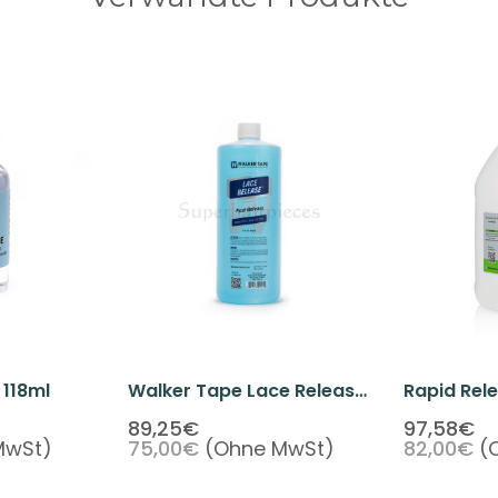
 118ml
Walker Tape Lace Release
Rapid Rele
32 Oz (Bottle)
89,25€
97,58€
MwSt)
75,00€
(Ohne MwSt)
82,00€
(