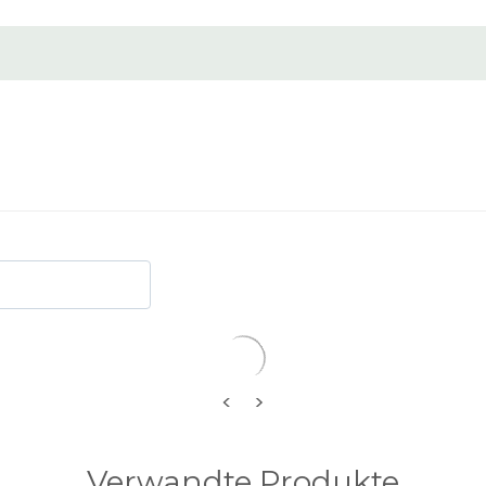
Apply generously throughout the scalp area where
hair system. Wait for 1 minute, then remove the s
gently. Shampoo and rinse. Recommended to perfo
applying to the scalp.
Medical Grade Dimethylcarbinol, Mineral Oil, Propyl
Systems: Mesh Base: Alcohol Breakdown speed: Sl
Cleanup: None
<
>
Verwandte Produkte