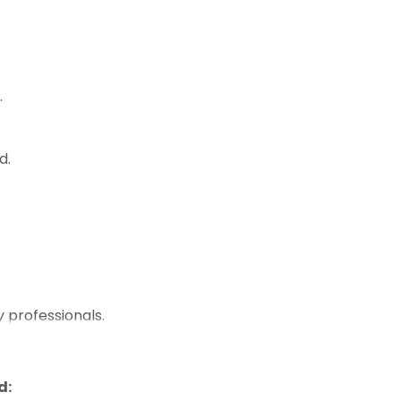
)
.
d.
 professionals.
d: