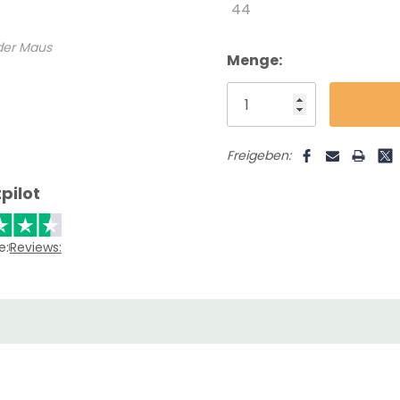
44
 der Maus
Menge:
Freigeben:
pilot
e:
Reviews: