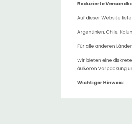
Reduzierte Versandkos
Auf dieser Website liefe
Argentinien, Chile, Kol
Für alle anderen Lände
Wir bieten eine diskre
äußeren Verpackung un
Wichtiger Hinweis:
Die geschätzte „
Liefer
angezeigt. Dies ist die 
zwischen den Lagern, w
Die geschätzte „
Lieferz