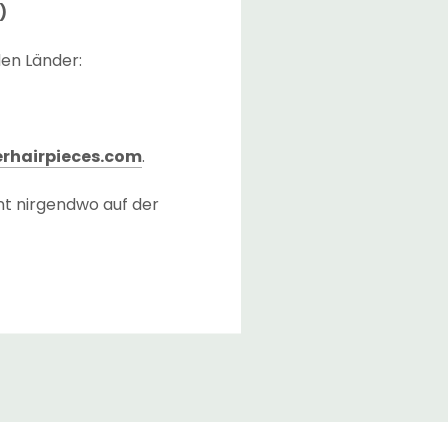
)
den Länder:
rhairpieces.com
.
nt nirgendwo auf der
 Checkout-Seite
ließlich der Transferzeit
ger vorrätig haben.
erreichen, nachdem die