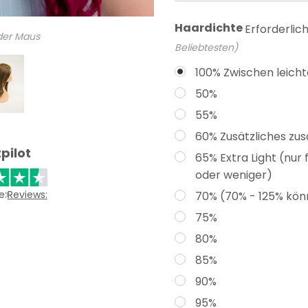
Haardichte
Erforderlic
 der Maus
Beliebtesten)
100% Zwischen leicht
50%
55%
60% Zusätzliches zusä
pilot
65% Extra Light (nur
oder weniger)
e:
Reviews:
70% (70% - 125% kön
75%
80%
85%
90%
95%