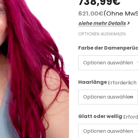
738,99€
FAQ
Farbkarte
Lieferung & Versand
621,00€
(Ohne MwS
siehe mehr Details
OPTIONEN AUSWÄHLEN:
Farbe der Damenperü
Optionen auswählen
Haarlänge
Erforderlich
Optionen auswählen
Glatt oder wellig
Erford
Optionen auswählen