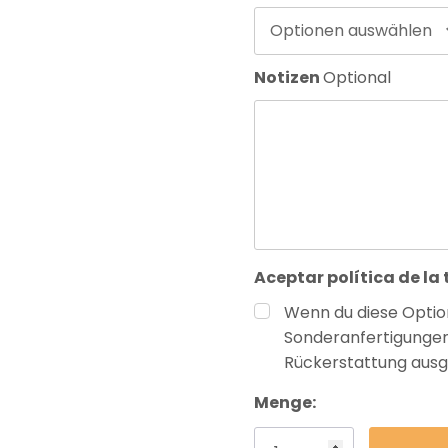
Optionen auswählen
Notizen
Optional
Aceptar política de la
Wenn du diese Option
Sonderanfertigunge
Rückerstattung ausg
Aktueller
Menge:
Lagerbestand: