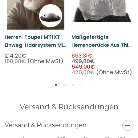
Herren-Toupet M111XT –
Maßgefertigte
Einweg-Haarsystem Mit
Herrenperücke Aus Thin
Extrem Dünner Skin-
Skin (PU) – Modell #1
214,20€
653,31€
180,00€
(Ohne MwSt)
499,80€
Basis
549,00€
420,00€
(Ohne MwSt)
Versand & Rücksendungen
Versand & Rücksendungen