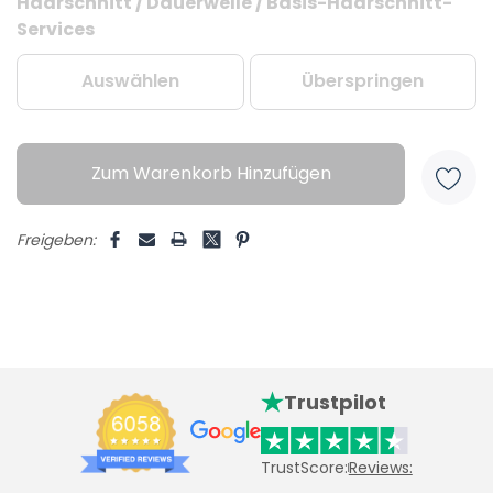
Haarschnitt / Dauerwelle / Basis-Haarschnitt-
Aktueller
Services
Lagerbestand:
Auswählen
Überspringen
Zum Warenkorb Hinzufügen
Freigeben:
Trustpilot
TrustScore:
Reviews: