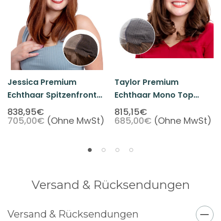
Jessica Premium
Taylor Premium
Echthaar Spitzenfront
Echthaar Mono Top
Mono Top
Spitzen Front Damen
838,95€
815,15€
705,00€
(Ohne MwSt)
685,00€
(Ohne MwSt)
Damenperücke Mit
Perücke
Tressenrücken
Versand & Rücksendungen
Versand & Rücksendungen