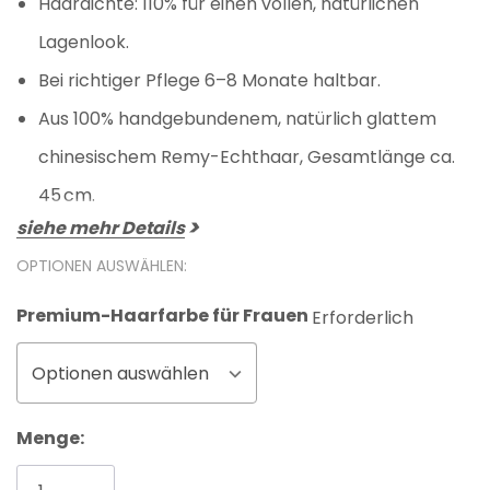
Haardichte: 110% für einen vollen, natürlichen
Lagenlook.
Bei richtiger Pflege 6–8 Monate haltbar.
Aus 100% handgebundenem, natürlich glattem
chinesischem Remy-Echthaar, Gesamtlänge ca.
45 cm.
siehe mehr Details
OPTIONEN AUSWÄHLEN:
Premium-Haarfarbe für Frauen
Erforderlich
Optionen auswählen
Aktueller
Menge:
Lagerbestand: