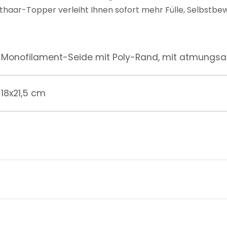
haar-Topper verleiht Ihnen sofort mehr Fülle, Selbstbew
Monofilament-Seide mit Poly-Rand, mit atmungsakt
18x21,5 cm
120%, mittlere Haardichte
Hochwertiges chinesisches Remy Echthaar
30,5 cm