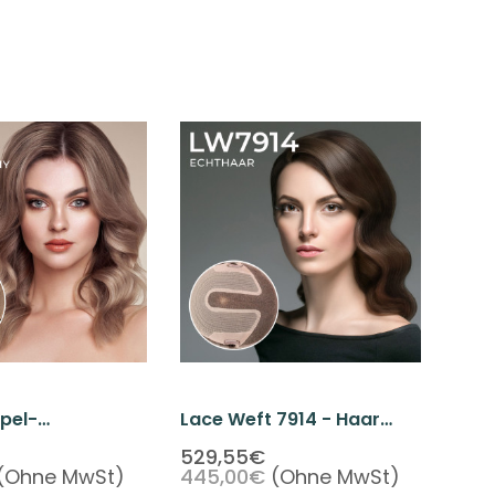
pel-
Lace Weft 7914 - Haar
ment-Top-
Topper Mit Spitzenfront
529,55€
(Ohne MwSt)
445,00€
(Ohne MwSt)
Topper Für
Für Damen