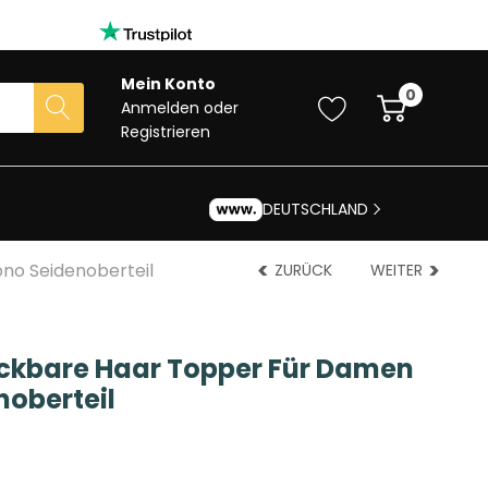
Mein Konto
0
Anmelden
oder
Registrieren
DEUTSCHLAND
no Seidenoberteil
ZURÜCK
WEITER
eckbare Haar Topper Für Damen
noberteil