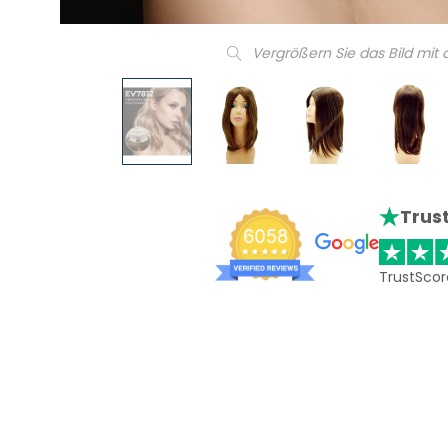
Vergrößern Sie das Bild mit
Trust
TrustScor