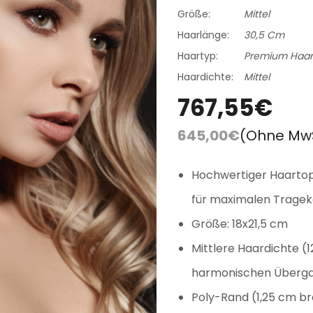
FAQ
Farbkarte
Größe:
Mittel
Lieferung & Versand
Haarlänge:
30,5 Cm
Haartyp:
Premium Haar
Haardichte:
Mittel
767,55€
645,00€
(Ohne Mw
Hochwertiger Haarto
für maximalen Tragek
Größe: 18x21,5 cm
Mittlere Haardichte (
harmonischen Überga
Poly-Rand (1,25 cm bre