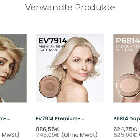
Verwandte Produkte
um-
EV7914 Premium-
P6814 Dop
 On Mono-
Echthaar-Mono-Top-
Monofila
886,55€
624,75€
 MwSt)
745,00€
(Ohne MwSt)
525,00€
us Seide
Topper-Haarteil Für
Echthaar-