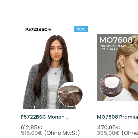
New
P5722BSC Mono-
MO7608 Premi
Seidenoberteil Mit Clips
Echthaar Magic
612,85€
470,05€
515,00€
(Ohne MwSt)
395,00€
(Ohne
Für Damen
Haara Topper A