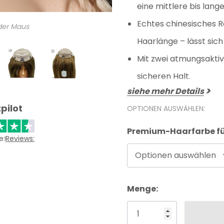
eine mittlere bis lange
Echtes chinesisches 
 der Maus
Haarlänge – lässt sich
Mit zwei atmungsaktive
sicheren Halt.
siehe mehr Details
pilot
OPTIONEN AUSWÄHLEN:
Premium-Haarfarbe fü
e:
Reviews:
Optionen auswählen
Aktueller
Menge:
Lagerbestand: