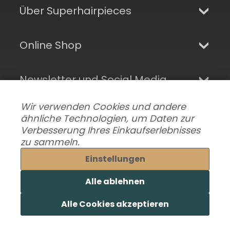
Über Superhairpieces
Online Shop
Newsletter und Social Media
Wir verwenden Cookies und andere
ähnliche Technologien, um Daten zur
Verbesserung Ihres Einkaufserlebnisses
zu sammeln.
Einstellungen
Alle ablehnen
Datenschutzeinstellungen ändern
|
Lieferung & Versand
|
Alle Cookies akzeptieren
Impressum
|
AGB
© 2026 Superhairpieces.de