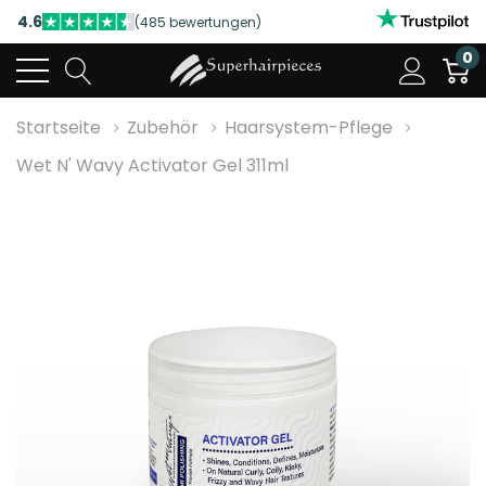
4.6
(485 bewertungen)
NUTZEN SIE UNSERE WILLKOMMENSRABATTE
0
4.6
(485 bewertungen)
Startseite
Zubehör
Haarsystem-Pflege
Wet N' Wavy Activator Gel 311ml