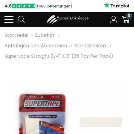
4.6
(485 bewertungen)
NUTZEN SIE UNSERE WILLKOMMENSRABATTE
0
4.6
(485 bewertungen)
Startseite
Zubehör
Anbringen Und Abnehmen
Klebestreifen
Supertape Straight 3/4" X 3" (36 Pcs Per Pack)