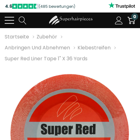
4.6
(485 bewertungen)
NUTZEN SIE UNSERE WILLKOMMENSRABATTE
0
4.6
(485 bewertungen)
Startseite
Zubehör
Anbringen Und Abnehmen
Klebestreifen
Super Red Liner Tape 1" X 36 Yards