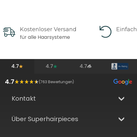
Kostenloser Versand
Einfac
für alle Haarsysteme
4.7
4.7
4.7
4.7
(
763
Bewertungen)
Kontakt
Über Superhairpieces