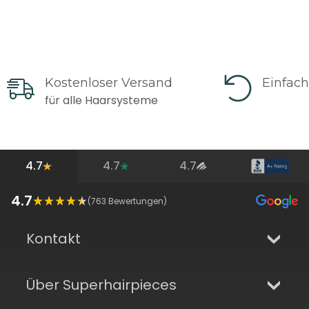
Kostenloser Versand
Einfac
für alle Haarsysteme
4.7
4.7
4.7
4.7
(
763
Bewertungen)
Kontakt
Über Superhairpieces