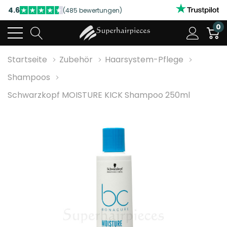
4.6
(485 bewertungen)
NUTZEN SIE UNSERE WILLKOMMENSRABATTE
0
4.6
(485 bewertungen)
Startseite
Zubehör
Haarsystem-Pflege
Shampoos
Schwarzkopf MOISTURE KICK Shampoo 250ml