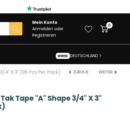
Mein Konto
0
Anmelden
oder
Registrieren
DEUTSCHLAND
3/4" X 3" (36 Pcs Per Pack)
ZURÜCK
WEITER
-Tak Tape "A" Shape 3/4" X 3"
k)