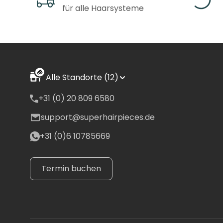
nicht garantiert werden
für alle Haarsysteme
*Alle Lieferzeiten und 
Zone 1 Lieferzeit und
Niederlande, Frankreic
Alle Standorte (12)
+31 (0) 20 809 6580
per DPD/UPS (1-3 Tage
support@superhairpieces.de
Zwischen 0 € - 99 € 
+31 (0)6 10785669
Gleich oder über 100
Spanien, Italien
Termin buchen
DPD/UPS (2-4 Tage)
Zwischen 0 € - 99 € 