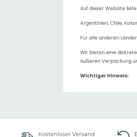
Auf dieser Website liefe
Argentinien, Chile, Kol
Für alle anderen Lände
Wir bieten eine diskre
äußeren Verpackung un
Wichtiger Hinweis:
Die geschätzte „
Liefer
angezeigt. Dies ist die 
zwischen den Lagern, w
Die geschätzte „
Lieferz
Sendung versandt wurde
Kostenloser Versand