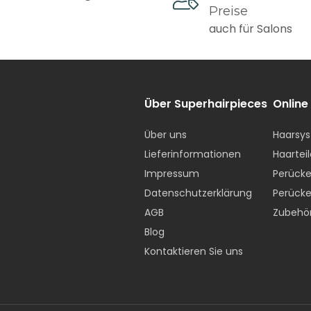
.
Preise
auch für Salons
Lieferzeiten sind in Werktagen angegeben
 Gebühren
Über Superhairpieces
Online
h, Deutschland, Belgien, Österreich, Dänemark, Luxembur
Über uns
Haarsys
)
Lieferinformationen
Haarteil
Bestellwert: 10 € Versandpauschale
Impressum
Perücke
 € Bestellwert:
Kostenloser Versand
Datenschutzerklärung
Perücke
AGB
Zubehö
Blog
Kontaktieren Sie uns
Bestellwert: 20 € Versandpauschale