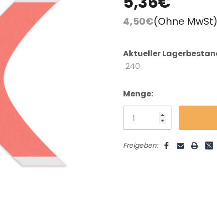
5,36€
FAQ
Farbkarte
Lieferung & Versand
4,50€
(Ohne MwSt
Aktueller Lagerbestan
240
Menge:
Freigeben: