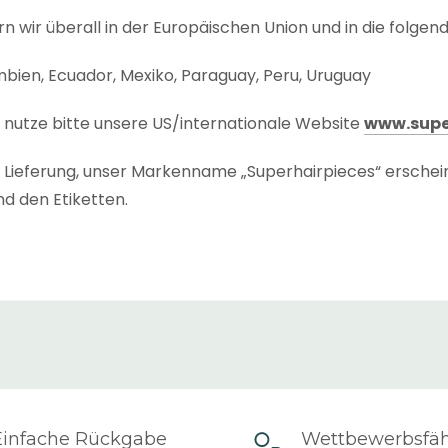
rn wir überall in der Europäischen Union und in die folgen
umbien, Ecuador, Mexiko, Paraguay, Peru, Uruguay
r nutze bitte unsere US/internationale Website
www.supe
te Lieferung, unser Markenname „Superhairpieces“ erschei
d den Etiketten.
dauer
“ jedes Produkts wird auf der Produktseite und der
Zeit, die für den Versand des Produkts benötigt wird, einsch
enn wir das Produkt nicht in unserem niederländischen La
eit
“ der Sendung ist die Zeit, die es braucht, um dich zu 
 (abhängig von der Länderzone und dem gewählten Kurier
Einfache Rückgabe
Wettbewerbsfä