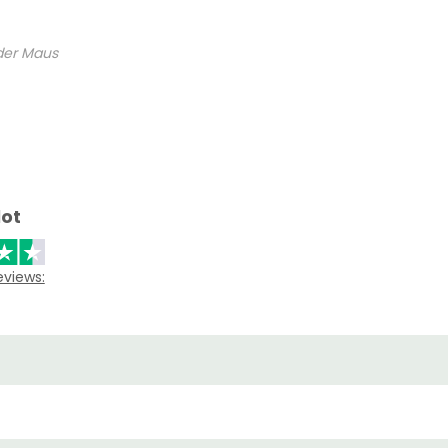
 der Maus
lot
eviews: