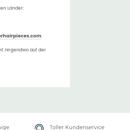
den Länder:
rhairpieces.com
.
nt nirgendwo auf der
 Checkout-Seite
ließlich der Transferzeit
ger vorrätig haben.
erreichen, nachdem die
). Die Lieferzeit kann
hige
Toller Kundenservice