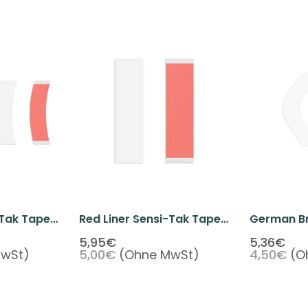
-Tak Tape
Red Liner Sensi-Tak Tape
German Br
X 3" (36
Straight 3/4" X 3" (36 Pcs
"A" Shape 
5,95€
5,36€
MwSt)
5,00€
(Ohne MwSt)
4,50€
(O
Per Pack)
Pcs Per P