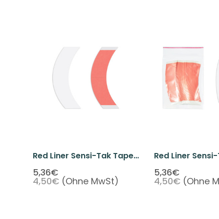
Red Liner Sensi-Tak Tape
Red Liner Sensi
"CC" Shape 3/4" X 3" (36
"C" Shape 3/4" 
5,36€
5,36€
4,50€
(Ohne MwSt)
4,50€
(Ohne 
Pcs Per Pack)
Pcs Per Pack)