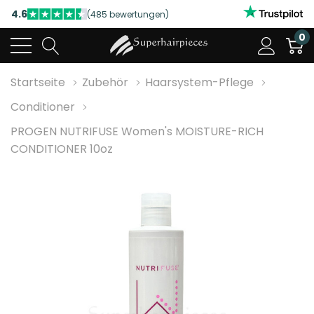
4.6
(485 bewertungen)
NUTZEN SIE UNSERE WILLKOMMENSRABATTE
0
4.6
(485 bewertungen)
Startseite
Zubehör
Haarsystem-Pflege
Conditioner
PROGEN NUTRIFUSE Women's MOISTURE-RICH
CONDITIONER 10oz