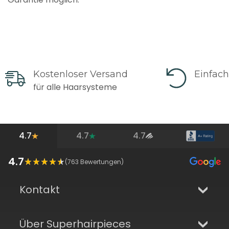
Kostenloser Versand
Einfac
für alle Haarsysteme
4.7
4.7
4.7
4.7
(
763
Bewertungen)
Kontakt
Über Superhairpieces