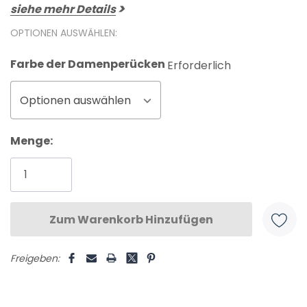
siehe mehr Details
OPTIONEN AUSWÄHLEN:
Farbe der Damenperücken
Erforderlich
Optionen auswählen
Aktueller
Menge:
Lagerbestand:
Freigeben: