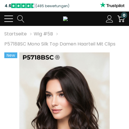
4.6
(485 bewertungen)
NUTZEN SIE UNSERE WILLKOMMENSRABATTE
0
4.6
(485 bewertungen)
Startseite
Wig #5B
P5718BSC Mono Silk Top Damen Haarteil Mit Clips
New