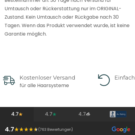
Bestellnummer an. 30 Tage nach Versand für
Umtausch oder Rückerstattung nur im ORIGINAL-
Zustand. Kein Umtausch oder Rückgabe nach 30
Tagen. Wenn das Produkt verwendet wurde, ist keine
Garantie möglich.
Kostenloser Versand
Einfac
für alle Haarsysteme
4.7
4.7
4.7
4.7
(
763
Bewertungen)