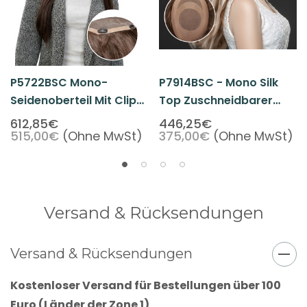
P5722BSC Mono-
P7914BSC - Mono Silk
Seidenoberteil Mit Clips
Top Zuschneidbarer
Für Damen
Topper Haarteil Für
612,85€
446,25€
515,00€
(Ohne MwSt)
375,00€
(Ohne MwSt)
Frauen -
Standardversion
Versand & Rücksendungen
Versand & Rücksendungen
Kostenloser Versand für Bestellungen über 100
Euro (Länder der Zone 1)