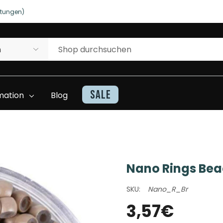
rtungen)
NUTZEN SIE UNSERE WILLKOMMENSRABATTE
rtungen)
Sale
mation
Blog
Nano Rings Bea
Kontakt
Haarteile Inventarliste
SKU:
Nano_R_Br
Beratung Und
Superhairwissen
3,57€
Unterstützung
Video