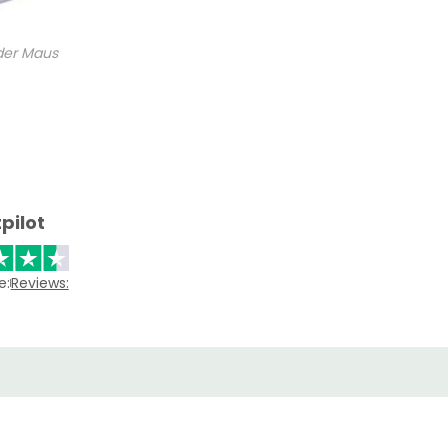
 der Maus
pilot
e:
Reviews: