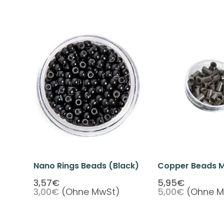
Nano Rings Beads (Black)
Copper Beads Mi
Cold Fusion Beads 
3,57€
5,95€
3,00€
(Ohne MwSt)
5,00€
(Ohne M
Beads Medium 
Color