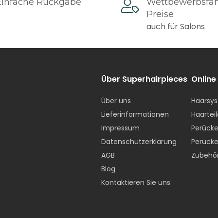
Einfache Rückgabe
Wettbewerbsfä
.
Preise
auch für Salons
Lieferzeiten sind in Werktagen angegeben
 Gebühren
Über Superhairpieces
Online
h, Deutschland, Belgien, Österreich, Dänemark, Luxembur
Über uns
Haarsys
)
Lieferinformationen
Haarteil
Bestellwert: 10 € Versandpauschale
Impressum
Perücke
 € Bestellwert:
Kostenloser Versand
Datenschutzerklärung
Perücke
AGB
Zubehö
Blog
Kontaktieren Sie uns
Bestellwert: 20 € Versandpauschale