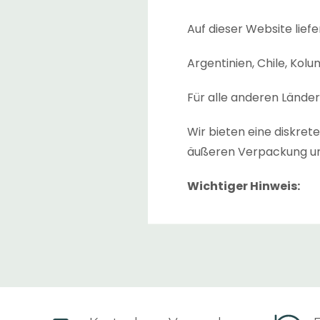
Auf dieser Website liefe
Argentinien, Chile, Kol
Für alle anderen Lände
Wir bieten eine diskre
äußeren Verpackung un
Wichtiger Hinweis:
Die geschätzte „
Liefer
angezeigt. Dies ist die 
zwischen den Lagern, w
Die geschätzte „
Lieferz
Sendung versandt wurde