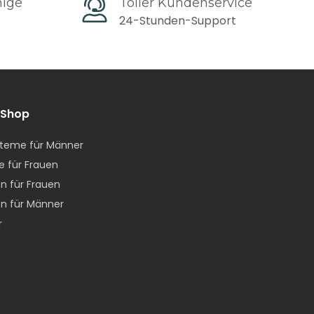
hige
Toller Kundenservice
24-Stunden-Support
 Shop
g
teme für Männer
e für Frauen
n für Frauen
n für Männer
r