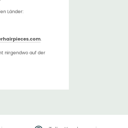
den Länder:
rhairpieces.com
.
nt nirgendwo auf der
 Checkout-Seite
ließlich der Transferzeit
ger vorrätig haben.
erreichen, nachdem die
). Die Lieferzeit kann