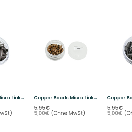
cro Link
Copper Beads Micro Link
Copper Be
100
Cold Fusion Beads 100
Cold Fusi
5,95€
5,95€
wSt)
5,00€
(Ohne MwSt)
5,00€
(O
Brown
Beads Light Brown Color
Beads Dar