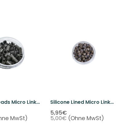
ads Micro Link
Silicone Lined Micro Link
on Beads 100
Beads 100 Beads Baking
5,95€
hne MwSt)
5,00€
(Ohne MwSt)
k Brown Color
Paint Brown Color