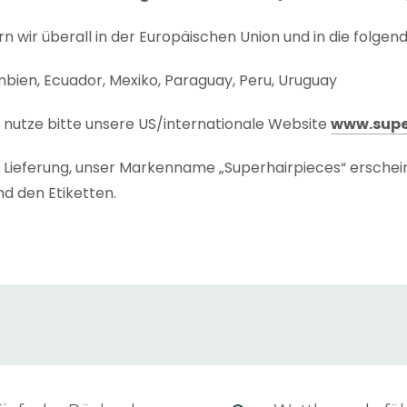
rn wir überall in der Europäischen Union und in die folgen
umbien, Ecuador, Mexiko, Paraguay, Peru, Uruguay
r nutze bitte unsere US/internationale Website
www.supe
te Lieferung, unser Markenname „Superhairpieces“ erschei
d den Etiketten.
dauer
“ jedes Produkts wird auf der Produktseite und der
Zeit, die für den Versand des Produkts benötigt wird, einsch
enn wir das Produkt nicht in unserem niederländischen La
eit
“ der Sendung ist die Zeit, die es braucht, um dich zu 
 (abhängig von der Länderzone und dem gewählten Kurier