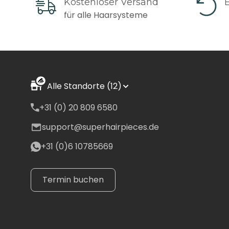
Kostenloser Versand
nicht garantiert werden
für alle Haarsysteme
*Alle Lieferzeiten und 
Zone 1 Lieferzeit und
Niederlande, Frankreic
Alle Standorte (12)
+31 (0) 20 809 6580
per DPD/UPS (1-3 Tage
support@superhairpieces.de
Zwischen 0 € - 99 € 
+31 (0)6 10785669
Gleich oder über 100
Spanien, Italien
Termin buchen
DPD/UPS (2-4 Tage)
Zwischen 0 € - 99 € 