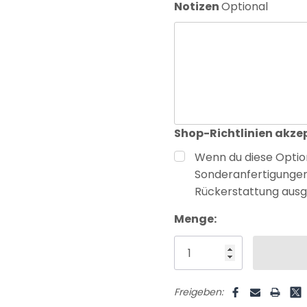
Notizen
Optional
Shop-Richtlinien akze
Wenn du diese Option
Sonderanfertigunge
Rückerstattung ausg
Aktueller
Menge:
Lagerbestand:
Freigeben: