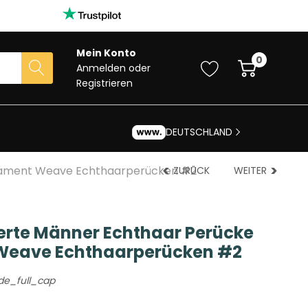
Mein Konto
0
Anmelden
oder
Registrieren
DEUTSCHLAND
lament Weave Echthaarperücken #2
ZURÜCK
WEITER
rte Männer Echthaar Perücke
Weave Echthaarperücken #2
e_full_cap