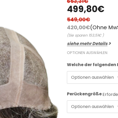
653,31€
FAQ
Farbkarte
499,80€
Lieferung & Versand
549,00€
420,00€
(Ohne Mw
(Sie sparen
153,51€
)
siehe mehr Details
OPTIONEN AUSWÄHLEN:
Welche der folgenden B
Optionen auswählen
Perückengröße
Erforde
Optionen auswählen