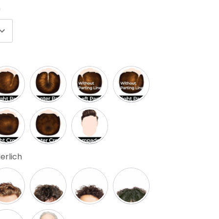
h
erlich