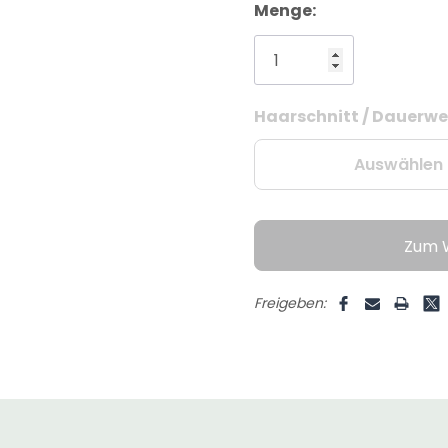
Menge:
Haarschnitt / Dauerwel
Aktueller
Lagerbestand:
Auswählen
Zum 
Freigeben: