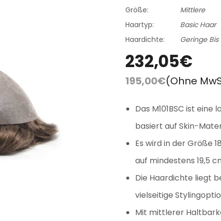
FAQ
Farbkarte
Größe:
Mittlere
Lieferung & Versand
Haartyp:
Basic Haar
Haardichte:
Geringe Bis 
232,05€
195,00€
(Ohne MwS
Das M101BSC ist eine 
basiert auf Skin-Mater
Es wird in der Größe 
auf mindestens 19,5 
Die Haardichte liegt b
vielseitige Stylingopt
Mit mittlerer Haltbark