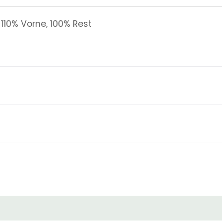
110% Vorne, 100% Rest
Hochwertiges, weiches, feines indisches Remy-Haa
Lagerbeständen handelt es sich bei grauem Haar
Kanekalon-Kunstfasern oder Echthaar.
15 cm Endlänge überall
A-Form
Flach