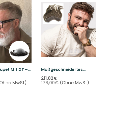
upet M111XT –
Maßgeschneidertes
arsystem Mit
Front-Haarsystem Für
211,82€
Ohne MwSt)
178,00€
(Ohne MwSt)
nner Skin-Basis
Männer