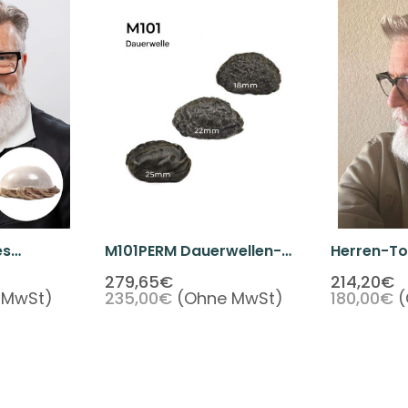
es
M101PERM Dauerwellen-
Herren-To
 Skin-
Haarsystem Für Männer
Einweg-Ha
279,65€
214,20€
 MwSt)
235,00€
(Ohne MwSt)
180,00€
(
Extrem Dü