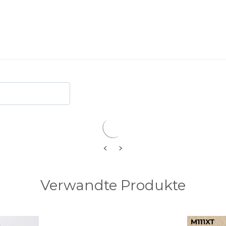
Mittel - lang
Durchgehend leicht gewellt
Freestyle
<
>
Verwandte Produkte