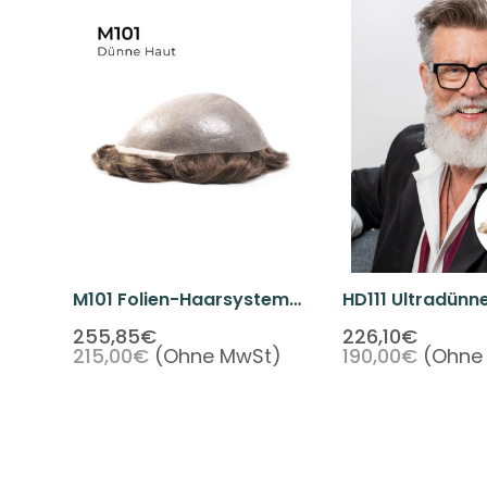
M101 Folien-Haarsystem
HD111 Ultradünn
Auf Skin Basis
Haarsystem Auf
255,85€
226,10€
215,00€
(Ohne MwSt)
190,00€
(Ohne
Basis