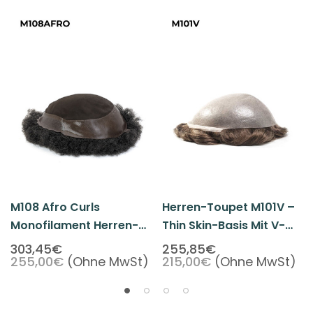
M108 Afro Curls
Herren-Toupet M101V –
Monofilament Herren-
Thin Skin-Basis Mit V-
Toupet
Loop-Technik
303,45€
255,85€
255,00€
(Ohne MwSt)
215,00€
(Ohne MwSt)