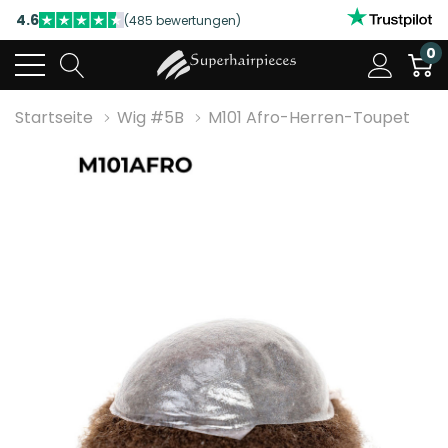
4.6
(485 bewertungen)
NUTZEN SIE UNSERE WILLKOMMENSRABATTE
0
4.6
(485 bewertungen)
Startseite
Wig #5B
M101 Afro-Herren-Toupet