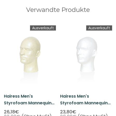
Verwandte Produkte
Ausverkauft
Ausverkauft
Hairess Men's
Hairess Men's
Styrofoam Mannequin
Styrofoam Mannequin
Head Beige
Head White
26,18€
23,80€