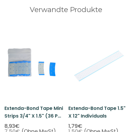
Verwandte Produkte
Extenda-Bond Tape Mini
Extenda-Bond Tape 1.5"
Strips 3/4" X 1.5" (36 Pcs
X 12" Individuals
Per Pack)
8,93€
1,79€
7,50€
(Ohne MwSt)
1,50€
(Ohne MwSt)