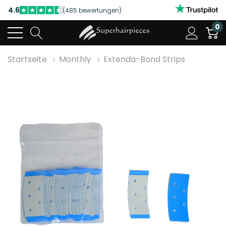
4.6
(485 bewertungen)
NUTZEN SIE UNSERE WILLKOMMENSRABATTE
0
4.6
(485 bewertungen)
Startseite
Monthly
Extenda-Bond Strips