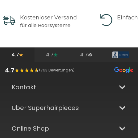
Kostenloser Versand
Einfac
für alle Haarsysteme
4.7
4.7
4.7
4.7
(
763
Bewertungen)
Kontakt
Über Superhairpieces
Online Shop