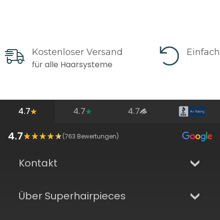
Kostenloser Versand
Einfac
für alle Haarsysteme
4.7
4.7
4.7
4.7
(
763
Bewertungen)
Kontakt
Über Superhairpieces