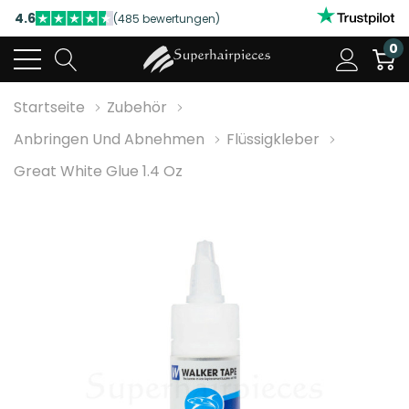
4.6
(485 bewertungen)
NUTZEN SIE UNSERE WILLKOMMENSRABATTE
0
4.6
(485 bewertungen)
Startseite
Zubehör
Anbringen Und Abnehmen
Flüssigkleber
Great White Glue 1.4 Oz