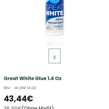
Great White Glue 1.4 Oz
SKU:
GL GW 1.4 OZ
43,44€
36,50€
(Ohne MwSt)