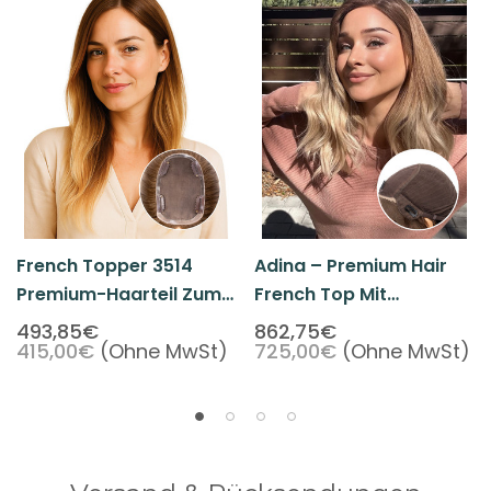
French Topper 3514
Adina – Premium Hair
Premium-Haarteil Zum
French Top Mit
Aufstecken
Tressenrückseite
493,85€
862,75€
415,00€
(Ohne MwSt)
725,00€
(Ohne MwSt)