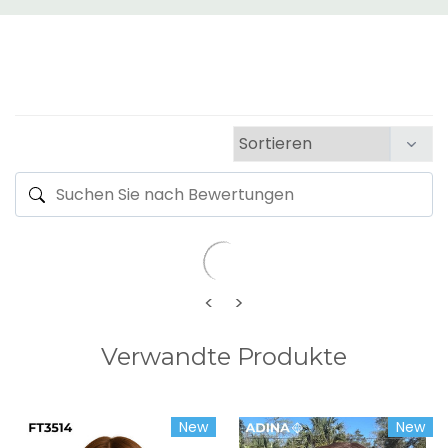
<
>
Verwandte Produkte
New
New