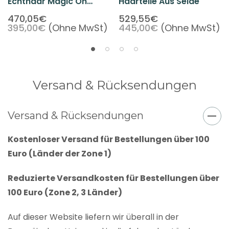
Echthaar Magic On
Haarteile Aus Seide
Mono-Haara Topper
470,05€
529,55€
395,00€
(Ohne MwSt)
445,00€
(Ohne MwSt)
Aus Seide Für Damen
Versand & Rücksendungen
Versand & Rücksendungen
Kostenloser Versand für Bestellungen über 100
Euro (Länder der Zone 1)
Reduzierte Versandkosten für Bestellungen über
100 Euro (Zone 2, 3 Länder)
Auf dieser Website liefern wir überall in der