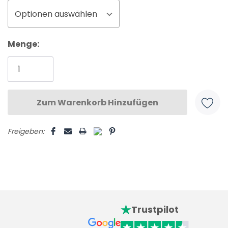
Optionen auswählen
Aktueller
Menge:
Lagerbestand:
Freigeben:
Trustpilot