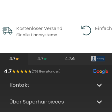
Kostenloser Versand
Einfac
für alle Haarsysteme
4.7
4.7
4.7
4.7
(
763
Bewertungen)
Kontakt
Über Superhairpieces