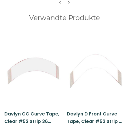
<
>
Verwandte Produkte
Davlyn CC Curve Tape,
Davlyn D Front Curve
Clear #52 Strip 36
Tape, Clear #52 Strip 36
Pc/bag
Pc/bag