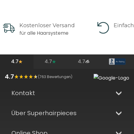
Kostenloser Versand
Einfac
für alle Haarsysteme
4.7
4.7
4.7
4.7
(
763
Bewertungen)
Kontakt
Über Superhairpieces
Online Shop