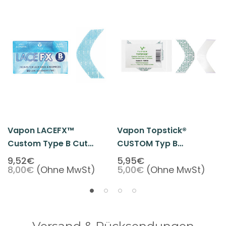
Vapon LACEFX™
Vapon Topstick®
Custom Type B Cut
CUSTOM Typ B
(entspricht A-Form) 25
Cut(entspricht A-Form)
9,52€
5,95€
8,00€
(Ohne MwSt)
5,00€
(Ohne MwSt)
Stück/Karton
7,6cm X 25 Stück