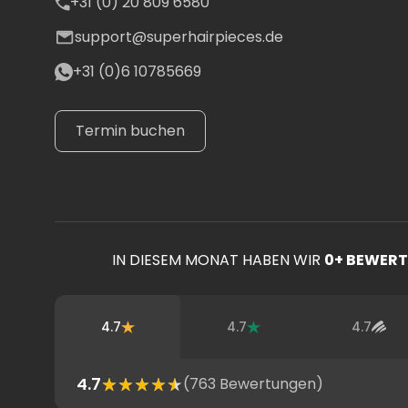
+31 (0) 20 809 6580
support@superhairpieces.de
+31 (0)6 10785669
Termin buchen
IN DIESEM MONAT HABEN WIR
0
+ BEWER
4.7
4.7
4.7
4.7
(
763
Bewertungen)