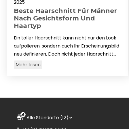
2025
Beste Haarschnitt Für Männer
Nach Gesichtsform Und
Haartyp
Ein toller Haarschnitt kann nicht nur den Look
aufpolieren, sondern auch Ihr Erscheinungsbild
neu definieren. Doch nicht jeder Haarschnitt
passt zu jedem Mann. Das Geheimnis einer
Mehr lesen
tollen männer frisur…
Alle Standorte (12)