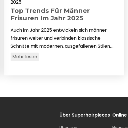
2025
Top Trends Für Männer
Frisuren Im Jahr 2025
Auch im Jahr 2025 entwickeln sich männer
frisuren weiter und verbinden klassische
Schnitte mit modernen, ausgefallenen Stilen.
Egal, ob Sie einen pflegeleichten Look oder eine
Mehr lesen
mutige Verwandlung bevor…
Über Superhairpieces
Online
Über uns
Haarsys