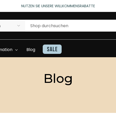
rtungen)
NUTZEN SIE UNSERE WILLKOMMENSRABATTE
rtungen)
Sale
mation
Blog
Blog
Kontakt
Haarteile Inventarliste
Beratung Und
Superhairwissen
Unterstützung
Video