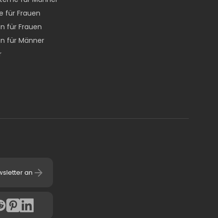
e für Frauen
n für Frauen
n für Männer
r
wsletter an
4.7
(
6058
Bewertu