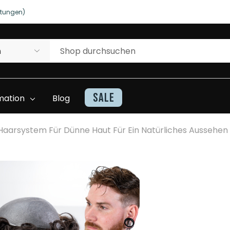
rtungen)
NUTZEN SIE UNSERE WILLKOMMENSRABATTE
rtungen)
Sale
mation
Blog
aarsystem Für Dünne Haut Für Ein Natürliches Aussehen 
Kontakt
Haarteile Inventarliste
Beratung Und
Superhairwissen
Unterstützung
Video