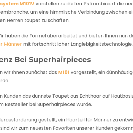
system M101V
vorstellen zu dürfen. Es kombiniert die ne
ystembranche, um eine himmlische Verbindung zwischen 
en Herren toupet zu schaffen.
Wir haben die Formel überarbeitet und bieten Ihnen nun d
ür Männer
mit fortschrittlicher Langlebigkeitstechnologie.
enz Bei Superhairpieces
n wir Ihnen zunächst das
M101
vorgestellt, ein dünnhäuti
rde.
 Kunden das dünnste Toupet aus Echthaar auf Hautbasis
em Bestseller bei Superhairpieces wurde.
rausforderung gestellt, ein Haarteil für Männer zu entwi
So sind wir zum neuesten Favoriten unserer Kunden gekom