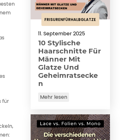
uesten
einem
FRISURENFÜRHALBGLATZE
11. September 2025
as
10 Stylische
Haarschnitte Für
Männer Mit
Glatze Und
Geheimratsecke
ges
N
Mehr lesen
 für
ckeln,
men: