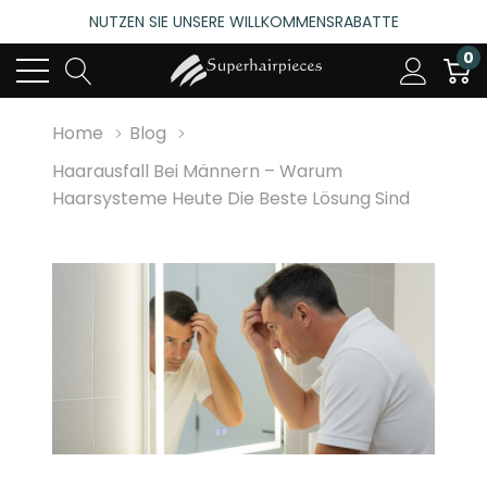
NUTZEN SIE UNSERE WILLKOMMENSRABATTE
4.6
(485 bewertungen)
0
NUTZEN SIE UNSERE WILLKOMMENSRABATTE
4.6
(485 bewertungen)
Home
Blog
Haarausfall Bei Männern – Warum
Haarsysteme Heute Die Beste Lösung Sind