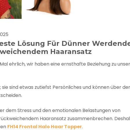
FAQ
Farbkarte
Lieferung & Versand
2025
e Beste Lösung Für Dünner Werdend
ckweichendem Haaransatz
Mal ehrlich, wir haben eine ernsthafte Beziehung zu unse
ät; sie sind etwas zutiefst Persönliches und können über de
tscheiden.
ter dem Stress und den emotionalen Belastungen von
zurückweichendem Haaransatz zusammenbrechen. Desha
 den
FH14 Frontal Halo Haar Topper
.