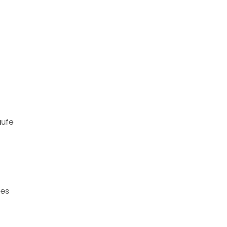
aufe
 es