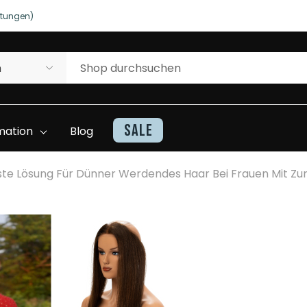
rtungen)
NUTZEN SIE UNSERE WILLKOMMENSRABATTE
rtungen)
Sale
mation
Blog
 Beste Lösung Für Dünner Werdendes Haar Bei Frauen Mit
Kontakt
Haarteile Inventarliste
Beratung Und
Superhairwissen
Unterstützung
Video