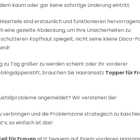
 dem kaum oder gar keine sofortige Linderung eintritt.
aarteile sind erstaunlich und funktionieren hervorragend
h eine gezielte Abdeckung, um ihre Unsicherheiten zu
r schütteren Kopfhaut spiegelt, nicht seine kleine Disco-P
wird!
ag zu Tag größer zu werden scheint oder Ihr vorderer
eblingslippenstift, brauchen Sie Haaransatz
Topper für F
ausfallprobleme angemeldet? Wir verstehen Sie!
u verbringen und die Problemzone strategisch zu kaschie
‘s; so einfach ist das!
eil für Frauen
sitzt bequem auf Ihrem vorderen Haaran