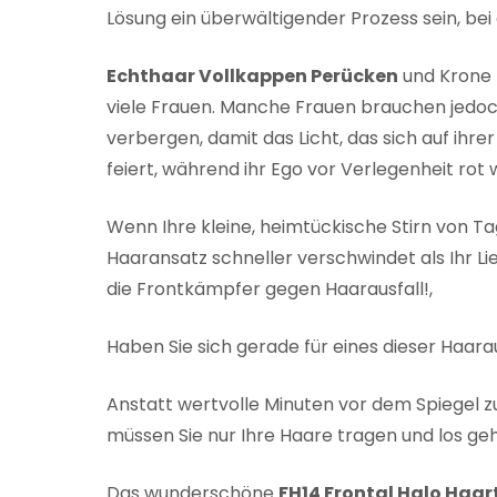
Lösung ein überwältigender Prozess sein, bei
Echthaar Vollkappen Perücken
und Krone H
viele Frauen. Manche Frauen brauchen jedoc
verbergen, damit das Licht, das sich auf ihre
feiert, während ihr Ego vor Verlegenheit rot 
Wenn Ihre kleine, heimtückische Stirn von T
Haaransatz schneller verschwindet als Ihr Li
die Frontkämpfer gegen Haarausfall!,
Haben Sie sich gerade für eines dieser Haar
Anstatt wertvolle Minuten vor dem Spiegel z
müssen Sie nur Ihre Haare tragen und los geht
Das wunderschöne
FH14 Frontal Halo Haart