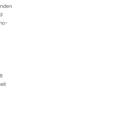
enden
d
ono-
lt
eit