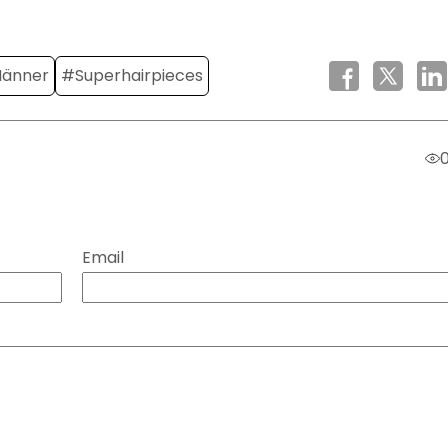
Männer
#Superhairpieces
Email