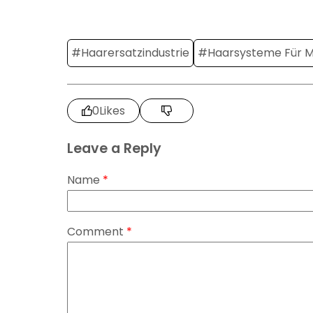
#Haarersatzindustrie
#Haarsysteme Für 
0
Likes
Leave a Reply
Name
*
Comment
*