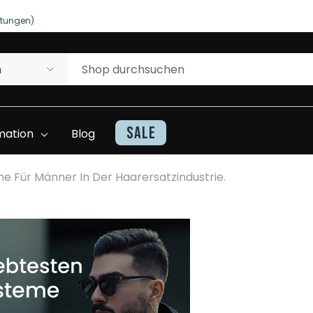
rtungen)
NUTZEN SIE UNSERE WILLKOMMENSRABATTE
rtungen)
Sale
mation
Blog
e Für Männer In Der Haarersatzindustrie.
Kontakt
Haarteile Inventarliste
Beratung Und
Superhairwissen
Unterstützung
Video