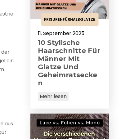
ustrie
FRISURENFÜRHALBGLATZE
11. September 2025
10 Stylische
Haarschnitte Für
 der
Männer Mit
el ein
Glatze Und
am
Geheimratsecke
N
Mehr lesen
ch aus
gut