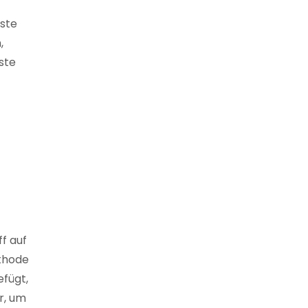
hste
,
ste
f auf
ethode
efügt,
r, um