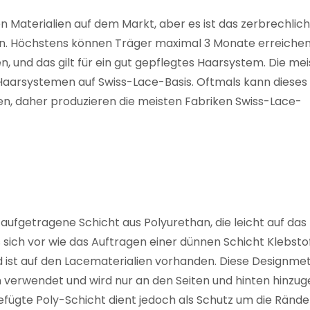
en Materialien auf dem Markt, aber es ist das zerbrechlic
en. Höchstens können Träger maximal 3 Monate erreichen
 und das gilt für ein gut gepflegtes Haarsystem. Die mei
t Haarsystemen auf Swiss-Lace-Basis. Oftmals kann dieses
ten, daher produzieren die meisten Fabriken Swiss-Lace-
aufgetragene Schicht aus Polyurethan, die leicht auf das
s sich vor wie das Auftragen einer dünnen Schicht Klebstof
d ist auf den Lacematerialien vorhanden. Diese Designm
n verwendet und wird nur an den Seiten und hinten hinzug
gefügte Poly-Schicht dient jedoch als Schutz um die Rände