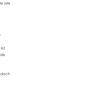
ie wie
n
ist
ede
jedoch