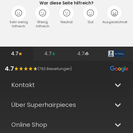
War diese Seite hilfreich?
Sehr wenig
Wenig
Neutral
Gut
Ausgezeichnet
hilfreich
hilfreich
4.7
4.7
4.7
4.7
(
763
Bewertungen)
Kontakt
Über Superhairpieces
Online Shop