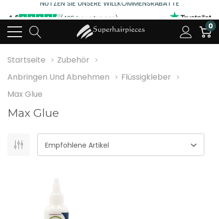
4.6
(485 bewertungen)
0
NUTZEN SIE UNSERE WILLKOMMENSRABATTE
4.6
(485 bewertungen)
Startseite
Zubehör
Anbringen Und Abnehmen
Flüssigkleber
Max Glue
Max Glue