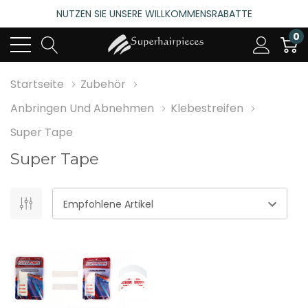
NUTZEN SIE UNSERE WILLKOMMENSRABATTE
4.6
(485 bewertungen)
0
NUTZEN SIE UNSERE WILLKOMMENSRABATTE
4.6
(485 bewertungen)
Startseite
Zubehör
Anbringen Und Abnehmen
Klebestreifen
Super Tape
Super Tape