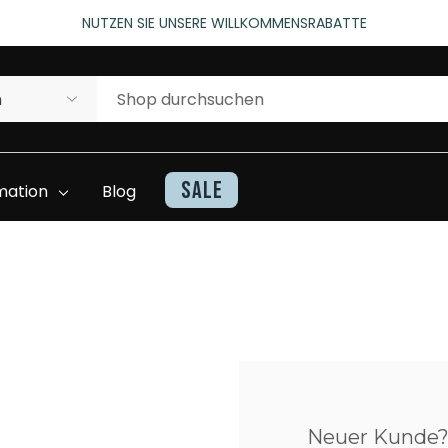
rtungen)
NUTZEN SIE UNSERE WILLKOMMENSRABATTE
rtungen)
Sale
mation
Blog
Kontakt
Haarteile Inventarliste
Beratung Und
Superhairwissen
Unterstützung
Video
Neuer Kunde