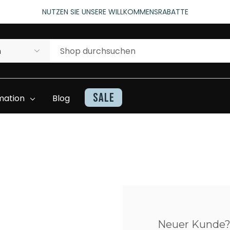
rtungen)
NUTZEN SIE UNSERE WILLKOMMENSRABATTE
rtungen)
Sale
mation
Blog
Kontakt
Haarteile Inventarliste
Beratung Und
Superhairwissen
Unterstützung
Video
Neuer Kunde